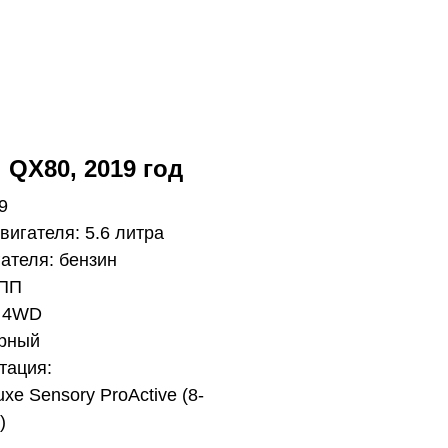
ti QX80, 2019 год
9
вигателя: 5.6 литра
ателя: бензин
КПП
: 4WD
ерный
тация:
uxe Sensory ProActive (8-
)