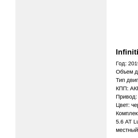
Infini
Год: 201
Объем д
Тип двиг
КПП: А
Привод
Цвет: ч
Комплек
5.6 AT L
местный