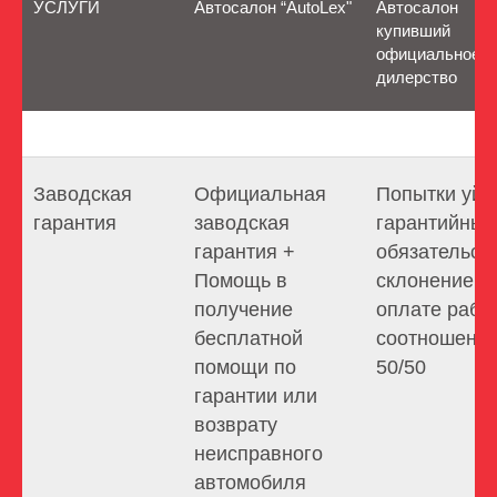
УСЛУГИ
Автосалон “AutoLex"
Автосалон
купивший
официальное
дилерство
Заводская
Официальная
Попытки уйт
гарантия
заводская
гарантийных
гарантия +
обязательств
Помощь в
склонение к
получение
оплате рабо
бесплатной
соотношени
помощи по
50/50
гарантии или
возврату
неисправного
автомобиля