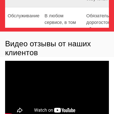
Обслуживание
В любом
Обязательн
сервисе, в том
дорогостоя
числе и
обслуживани
официальном по
официально
Видео отзывы от наших
всему миру с
сервисе при
сохранением
автосалоне
клиентов
заводской
гарантии