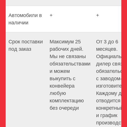
Автомобили в
+
+
наличии
Срок поставки
Максимум 25
От 3 до 6
под заказ
рабочих дней.
месяцев.
Мы не связаны
Официальн
обязательствами
дилер связа
и можем
обязательст
выкупить с
с заводом-
конвейера
изготовител
любую
Каждому ди
комплектацию
отводится
без очереди
конкретный 
и график
производств