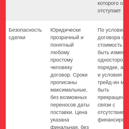
которого он 
отступает
Безопасность
Юридически
По условиям
сделки
прозрачный и
договора сро
понятный
стоимость мо
любому
быть измене
простому
односторон
человеку
порядке, а а
договор. Сроки
и условия по
прописаны
трейд-ин мог
максимальные,
быть
без возможных
прекращены
переносов даты
связи с
поставки. Цена
отсутствием
указана
финансиров
финальная, без