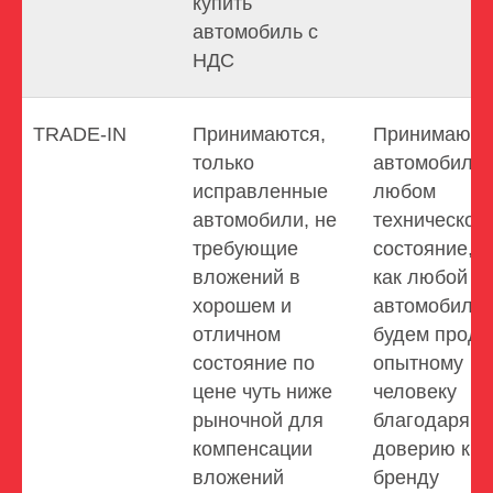
купить
автомобиль с
НДС
TRADE-IN
Принимаются,
Принимаютс
только
автомобили 
исправленные
любом
автомобили, не
техническом
требующие
состояние, т
вложений в
как любой
хорошем и
автомобиль
отличном
будем прода
состояние по
опытному
цене чуть ниже
человеку
рыночной для
благодаря
компенсации
доверию к
вложений
бренду