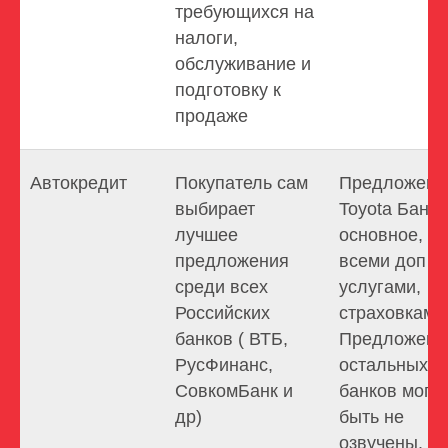
требующихся на
налоги,
обслуживание и
подготовку к
продаже
Автокредит
Покупатель сам
Предложени
выбирает
Toyota Банка
лучшее
основное, со
предложения
всеми доп
среди всех
услугами,
Российских
страховками
банков ( ВТБ,
Предложени
РусФинанс,
остальных
СовкомБанк и
банков могут
др)
быть не
озвучены.